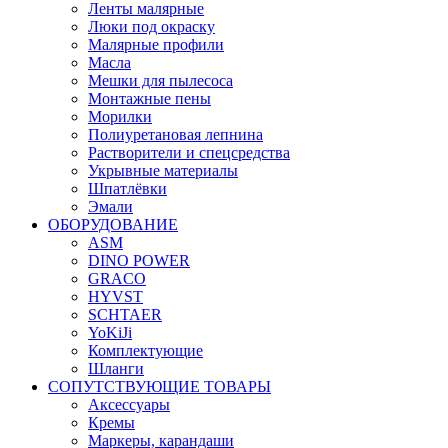
Ленты малярные
Люки под окраску
Малярные профили
Масла
Мешки для пылесоса
Монтажные пены
Морилки
Полиуретановая лепнина
Растворители и спецсредства
Укрывные материалы
Шпатлёвки
Эмали
ОБОРУДОВАНИЕ
ASM
DINO POWER
GRACO
HYVST
SCHTAER
YoKiJi
Комплектующие
Шланги
СОПУТСТВУЮЩИЕ ТОВАРЫ
Аксессуары
Кремы
Маркеры, карандаши