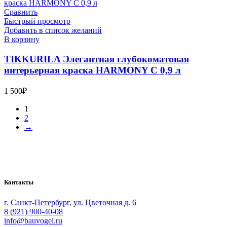
Сравнить
Быстрый просмотр
Добавить в список желаний
В корзину
TIKKURILA Элегантная глубокоматовая
интерьерная краска HARMONY С 0,9 л
1 500
₽
1
2
→
Bauvogel – интернет-магазин материалов и инструментов для
маляров. У нас вы найдёте всё необходимое для
осуществления малярных работ.
Контакты
г. Санкт-Петербург, ул. Цветочная д. 6
8 (921) 900-40-08
info@bauvogel.ru