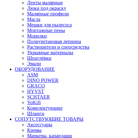
Ленты малярные
Люки под окраску
Малярные профили
Масла
Мешки для пылесоса
Монтажные пены
Морилки
Полиуретановая лепнина
Растворители и спецсредства
Укрывные материалы
Шпатлёвки
Эмали
ОБОРУДОВАНИЕ
ASM
DINO POWER
GRACO
HYVST
SCHTAER
YoKiJi
Комплектующие
Шланги
СОПУТСТВУЮЩИЕ ТОВАРЫ
Аксессуары
Кремы
Маркеры, карандаши