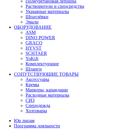
Полиуретановая лепнина
Растворители и спецсредства
Укрывные материалы
Шпатлёвки
Эмали
ОБОРУДОВАНИЕ
ASM
DINO POWER
GRACO
HYVST
SCHTAER
YoKiJi
Комплектующие
Шланги
СОПУТСТВУЮЩИЕ ТОВАРЫ
Аксессуары
Кремы
Маркеры, карандаши
Расходные материалы
СИЗ
Спецодежда
Хозтовары
Юр лицам
Программа лояльности