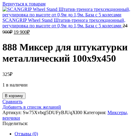
Вернуться к товарам
SCANGRIP Wheel Stand Штатив-тренога трехсекционный,
регулировка по высоте от 0,9м до 1,9м. База с 5 колесами
24
900
₽
19 900
₽
888 Миксер для штукатурки
металлический 100х9х450
325
₽
1 в наличии
В корзину
Сравнить
Добавить в список желаний
Артикул:
Sw75Xvbqj5DUFyBJUqXI00
Категория:
Миксеры,
венчики
Поделиться:
Отзывы (0)