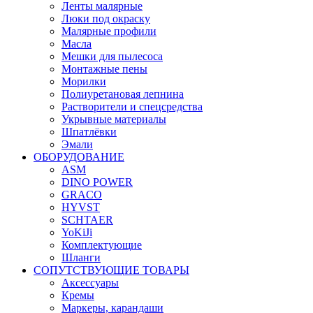
Ленты малярные
Люки под окраску
Малярные профили
Масла
Мешки для пылесоса
Монтажные пены
Морилки
Полиуретановая лепнина
Растворители и спецсредства
Укрывные материалы
Шпатлёвки
Эмали
ОБОРУДОВАНИЕ
ASM
DINO POWER
GRACO
HYVST
SCHTAER
YoKiJi
Комплектующие
Шланги
СОПУТСТВУЮЩИЕ ТОВАРЫ
Аксессуары
Кремы
Маркеры, карандаши