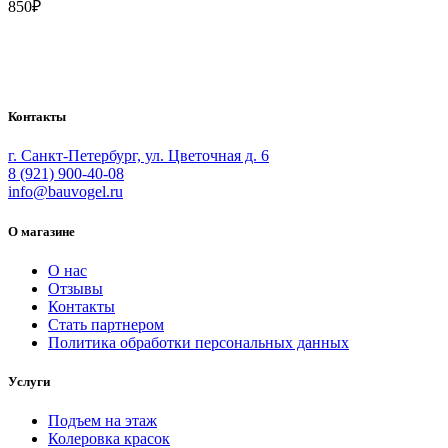
850
₽
Bauvogel – интернет-магазин материалов и инструментов для
маляров. У нас вы найдёте всё необходимое для
осуществления малярных работ.
Контакты
г. Санкт-Петербург, ул. Цветочная д. 6
8 (921) 900-40-08
info@bauvogel.ru
О магазине
О нас
Отзывы
Контакты
Стать партнером
Политика обработки персональных данных
Услуги
Подъем на этаж
Колеровка красок