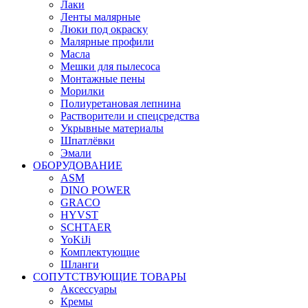
Лаки
Ленты малярные
Люки под окраску
Малярные профили
Масла
Мешки для пылесоса
Монтажные пены
Морилки
Полиуретановая лепнина
Растворители и спецсредства
Укрывные материалы
Шпатлёвки
Эмали
ОБОРУДОВАНИЕ
ASM
DINO POWER
GRACO
HYVST
SCHTAER
YoKiJi
Комплектующие
Шланги
СОПУТСТВУЮЩИЕ ТОВАРЫ
Аксессуары
Кремы