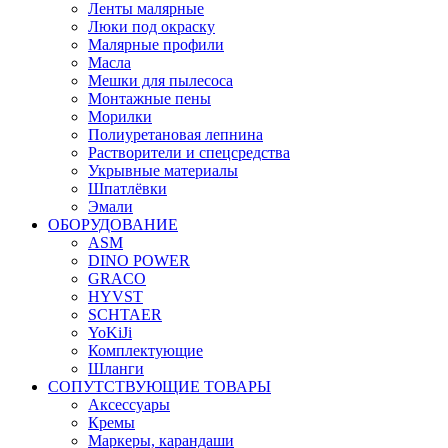
Ленты малярные
Люки под окраску
Малярные профили
Масла
Мешки для пылесоса
Монтажные пены
Морилки
Полиуретановая лепнина
Растворители и спецсредства
Укрывные материалы
Шпатлёвки
Эмали
ОБОРУДОВАНИЕ
ASM
DINO POWER
GRACO
HYVST
SCHTAER
YoKiJi
Комплектующие
Шланги
СОПУТСТВУЮЩИЕ ТОВАРЫ
Аксессуары
Кремы
Маркеры, карандаши