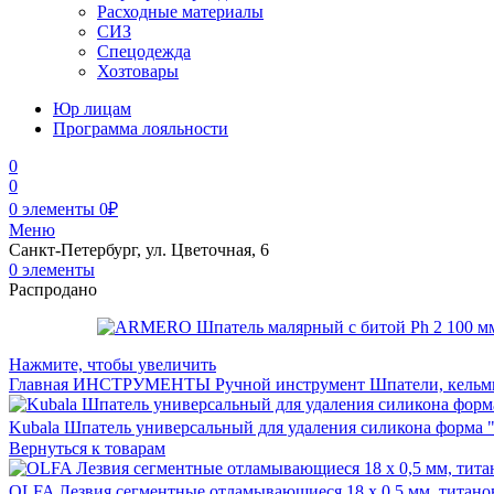
Расходные материалы
СИЗ
Спецодежда
Хозтовары
Юр лицам
Программа лояльности
0
0
0
элементы
0
₽
Меню
Санкт-Петербург, ул. Цветочная, 6
0
элементы
Распродано
Нажмите, чтобы увеличить
Главная
ИНСТРУМЕНТЫ
Ручной инструмент
Шпатели, кель
Kubala Шпатель универсальный для удаления силикона форма 
Вернуться к товарам
OLFA Лезвия сегментные отламывающиеся 18 х 0,5 мм, титано