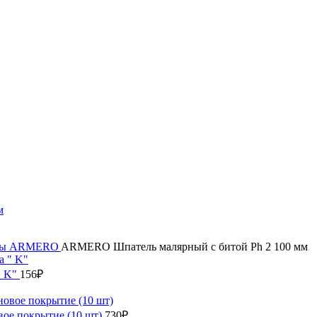
мы
ARMERO
ARMERO Шпатель малярный с битой Ph 2 100 мм
" K"
156
₽
вое покрытие (10 шт)
730
₽