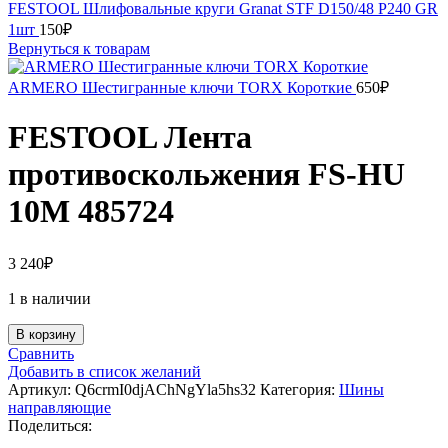
FESTOOL Шлифовальные круги Granat STF D150/48 P240 GR
1шт
150
₽
Вернуться к товарам
ARMERO Шестигранные ключи TORX Короткие
650
₽
FESTOOL Лента
противоскольжения FS-HU
10M 485724
3 240
₽
1 в наличии
Количество
В корзину
товара
Сравнить
FESTOOL
Добавить в список желаний
Лента
Артикул:
Q6crmI0djAChNgYla5hs32
Категория:
Шины
противоскольжения
направляющие
FS-
Поделиться:
HU