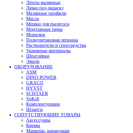
Ленты малярные
Люки под окраску
Малярные профили
Масла
Мешки для пылесоса
Монтажные пены
Морилки
Полиуретановая лепнина
Растворители и спецсредства
Укрывные материалы
Шпатлёвки
Эмали
ОБОРУДОВАНИЕ
ASM
DINO POWER
GRACO
HYVST
SCHTAER
YoKiJi
Комплектующие
Шланги
СОПУТСТВУЮЩИЕ ТОВАРЫ
Аксессуары
Кремы
Маркеры, карандаши