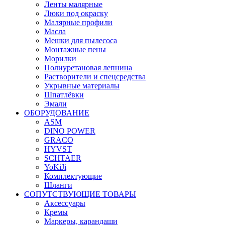
Ленты малярные
Люки под окраску
Малярные профили
Масла
Мешки для пылесоса
Монтажные пены
Морилки
Полиуретановая лепнина
Растворители и спецсредства
Укрывные материалы
Шпатлёвки
Эмали
ОБОРУДОВАНИЕ
ASM
DINO POWER
GRACO
HYVST
SCHTAER
YoKiJi
Комплектующие
Шланги
СОПУТСТВУЮЩИЕ ТОВАРЫ
Аксессуары
Кремы
Маркеры, карандаши