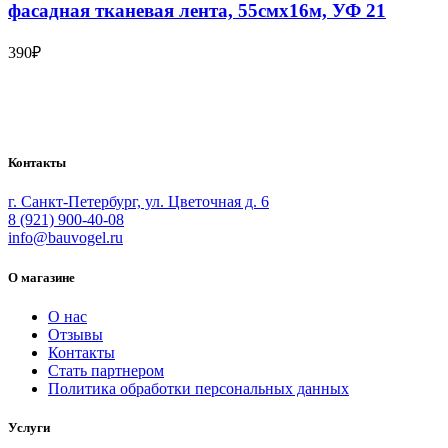
фасадная тканевая лента, 55смx16м, УФ 21
390
₽
Bauvogel – интернет-магазин материалов и инструментов для
маляров. У нас вы найдёте всё необходимое для
осуществления малярных работ.
Контакты
г. Санкт-Петербург, ул. Цветочная д. 6
8 (921) 900-40-08
info@bauvogel.ru
О магазине
О нас
Отзывы
Контакты
Стать партнером
Политика обработки персональных данных
Услуги