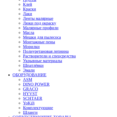
Клей
Краски
Лаки
Ленты малярные
Люки под окраску
Малярные профили
Масла
Мешки для пылесоса
Монтажные пены
Морилки
Полиуретановая лепнина
Растворители и спецсредства
Укрывные материалы
Шпатлёвки
Эмали
ОБОРУДОВАНИЕ
ASM
DINO POWER
GRACO
HYVST
SCHTAER
YoKiJi
Комплектующие
Шланги