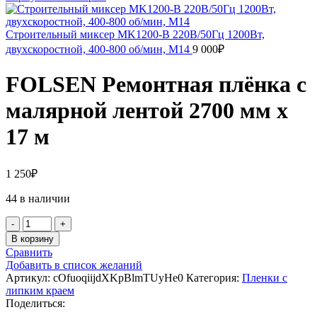
Строительный миксер MK1200-B 220В/50Гц 1200Вт,
двухскоростной, 400-800 об/мин, М14
9 000
₽
FOLSEN Ремонтная плёнка с
малярной лентой 2700 мм х
17 м
1 250
₽
44 в наличии
В корзину
Сравнить
Добавить в список желаний
Артикул:
cOfuoqiijdXKpBlmTUyHe0
Категория:
Пленки с
липким краем
Поделиться: