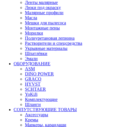
Ленты малярные
Люки под окраску
Малярные профили
Масла
Мешки для пылесоса
Монтажные пены
Морилки
Полиуретановая лепнина
Растворители и спецсредства
Укрывные материалы
Шпатлёвки
Эмали
ОБОРУДОВАНИЕ
ASM
DINO POWER
GRACO
HYVST
SCHTAER
YoKiJi
Комплектующие
Шланги
СОПУТСТВУЮЩИЕ ТОВАРЫ
Аксессуары
Кремы
Маркеры, карандаши