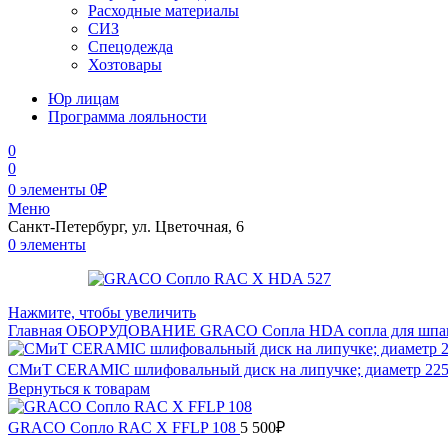
Расходные материалы
СИЗ
Спецодежда
Хозтовары
Юр лицам
Программа лояльности
0
0
0
элементы
0
₽
Меню
Санкт-Петербург, ул. Цветочная, 6
0
элементы
Нажмите, чтобы увеличить
Главная
ОБОРУДОВАНИЕ
GRACO
Сопла
HDA сопла для шп
СМиТ CERAMIC шлифовальный диск на липучке; диаметр 225 м
Вернуться к товарам
GRACO Сопло RAC X FFLP 108
5 500
₽