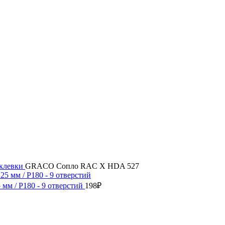
аклевки
GRACO Сопло RAC X HDA 527
м / P180 - 9 отверстий
198
₽