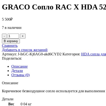
GRACO Сопло RAC X HDA 5
5 500
₽
7 в наличии
Количество
товара
В корзину
GRACO
Сравнить
Сопло
Добавить в список желаний
RAC
Артикул:
J-IsGC-Kj6AG0-akd6CYD2
Категория:
HDA сопла для
X
Поделиться:
HDA
527
Описание
Детали
Отзывы (0)
Описание
Коричневое безвоздушное сопло используется для выполнения
Детали
Вес
0 04 кг