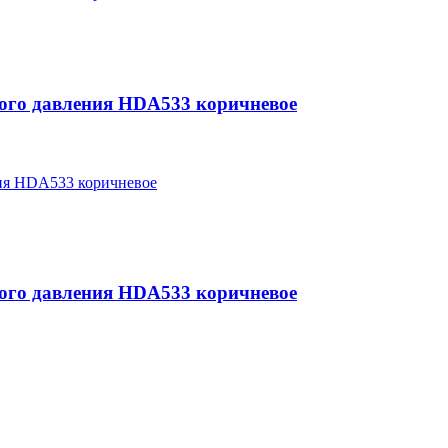
ого давления HDA533 коричневое
ого давления HDA533 коричневое
аляров. У нас вы найдёте всё необходимое для осуществления ма