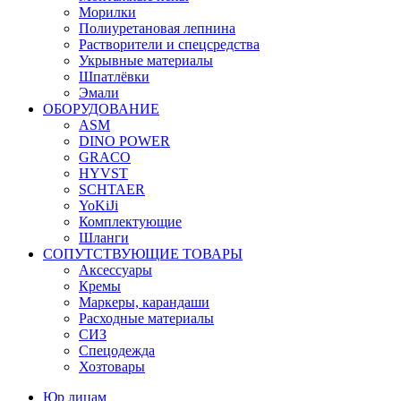
Морилки
Полиуретановая лепнина
Растворители и спецсредства
Укрывные материалы
Шпатлёвки
Эмали
ОБОРУДОВАНИЕ
ASM
DINO POWER
GRACO
HYVST
SCHTAER
YoKiJi
Комплектующие
Шланги
СОПУТСТВУЮЩИЕ ТОВАРЫ
Аксессуары
Кремы
Маркеры, карандаши
Расходные материалы
СИЗ
Спецодежда
Хозтовары
Юр лицам