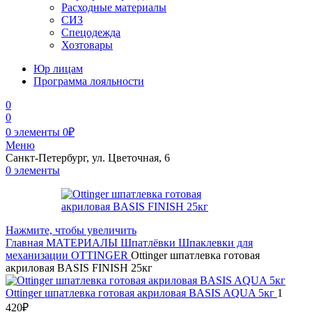
Расходные материалы
СИЗ
Спецодежда
Хозтовары
Юр лицам
Программа лояльности
0
0
0
элементы
0
₽
Меню
Санкт-Петербург, ул. Цветочная, 6
0
элементы
Нажмите, чтобы увеличить
Главная
МАТЕРИАЛЫ
Шпатлёвки
Шпаклевки для
механизации
OTTINGER
Ottinger шпатлевка готовая
акриловая BASIS FINISH 25кг
Ottinger шпатлевка готовая акриловая BASIS AQUA 5кг
1
420
₽