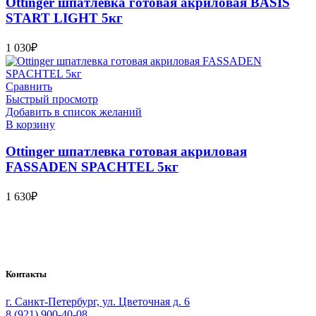
Ottinger шпатлевка готовая акриловая BASIS
START LIGHT 5кг
1 030
₽
Сравнить
Быстрый просмотр
Добавить в список желаний
В корзину
Ottinger шпатлевка готовая акриловая
FASSADEN SPACHTEL 5кг
1 630
₽
Bauvogel – интернет-магазин материалов и инструментов для
маляров. У нас вы найдёте всё необходимое для
осуществления малярных работ.
Контакты
г. Санкт-Петербург, ул. Цветочная д. 6
8 (921) 900-40-08