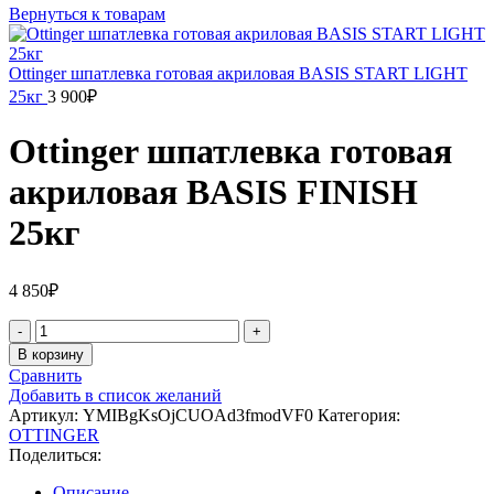
Вернуться к товарам
Ottinger шпатлевка готовая акриловая BASIS START LIGHT
25кг
3 900
₽
Ottinger шпатлевка готовая
акриловая BASIS FINISH
25кг
4 850
₽
Количество
товара
В корзину
Ottinger
Сравнить
шпатлевка
Добавить в список желаний
готовая
Артикул:
YMIBgKsOjCUOAd3fmodVF0
Категория:
акриловая
OTTINGER
BASIS
Поделиться:
FINISH
25кг
Описание