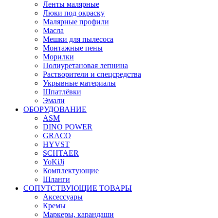
Ленты малярные
Люки под окраску
Малярные профили
Масла
Мешки для пылесоса
Монтажные пены
Морилки
Полиуретановая лепнина
Растворители и спецсредства
Укрывные материалы
Шпатлёвки
Эмали
ОБОРУДОВАНИЕ
ASM
DINO POWER
GRACO
HYVST
SCHTAER
YoKiJi
Комплектующие
Шланги
СОПУТСТВУЮЩИЕ ТОВАРЫ
Аксессуары
Кремы
Маркеры, карандаши