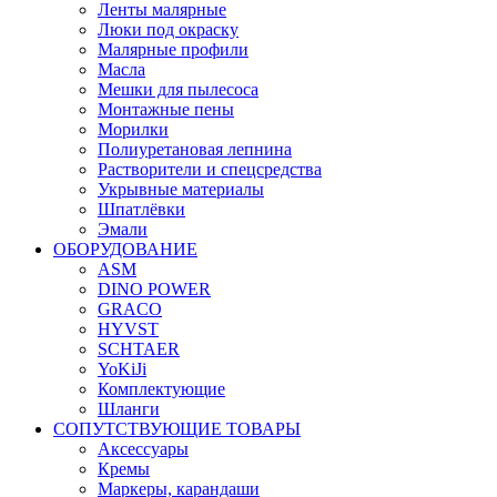
Ленты малярные
Люки под окраску
Малярные профили
Масла
Мешки для пылесоса
Монтажные пены
Морилки
Полиуретановая лепнина
Растворители и спецсредства
Укрывные материалы
Шпатлёвки
Эмали
ОБОРУДОВАНИЕ
ASM
DINO POWER
GRACO
HYVST
SCHTAER
YoKiJi
Комплектующие
Шланги
СОПУТСТВУЮЩИЕ ТОВАРЫ
Аксессуары
Кремы
Маркеры, карандаши