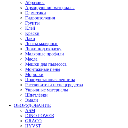
Абразивы
Армирующие материалы
Герметики
Гидроизоляция
Грунты
Клей
Краски
Лаки
Ленты малярные
Люки под окраску
Малярные профили
Масла
Мешки для пылесоса
Монтажные пены
Морилки
Полиуретановая лепнина
Растворители и спецсредства
Укрывные материалы
Шпатлёвки
Эмали
ОБОРУДОВАНИЕ
ASM
DINO POWER
GRACO
HYVST