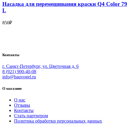
Насадка для перемешивания краски Q4 Color 79
L
850
₽
Bauvogel – интернет-магазин материалов и инструментов для
маляров. У нас вы найдёте всё необходимое для
осуществления малярных работ.
Контакты
г. Санкт-Петербург, ул. Цветочная д. 6
8 (921) 900-40-08
info@bauvogel.ru
О магазине
О нас
Отзывы
Контакты
Стать партнером
Политика обработки персональных данных