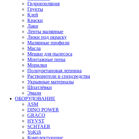
Гидроизоляция
Грунты
Клей
Краски
Лаки
Ленты малярные
Люки под окраску
Малярные профили
Масла
Мешки для пылесоса
Монтажные пены
Морилки
Полиуретановая лепнина
Растворители и спецсредства
Укрывные материалы
Шпатлёвки
Эмали
ОБОРУДОВАНИЕ
ASM
DINO POWER
GRACO
HYVST
SCHTAER
YoKiJi
Комплектующие