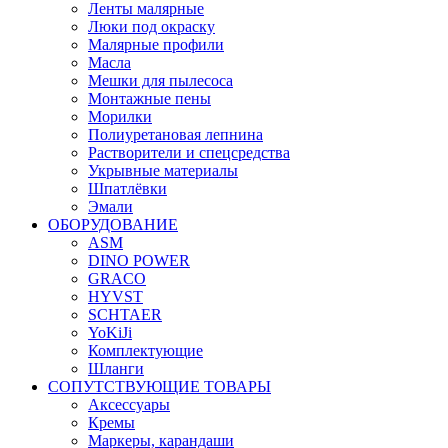
Ленты малярные
Люки под окраску
Малярные профили
Масла
Мешки для пылесоса
Монтажные пены
Морилки
Полиуретановая лепнина
Растворители и спецсредства
Укрывные материалы
Шпатлёвки
Эмали
ОБОРУДОВАНИЕ
ASM
DINO POWER
GRACO
HYVST
SCHTAER
YoKiJi
Комплектующие
Шланги
СОПУТСТВУЮЩИЕ ТОВАРЫ
Аксессуары
Кремы
Маркеры, карандаши