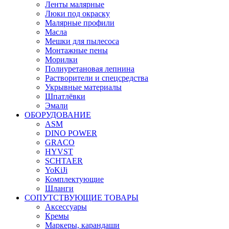
Ленты малярные
Люки под окраску
Малярные профили
Масла
Мешки для пылесоса
Монтажные пены
Морилки
Полиуретановая лепнина
Растворители и спецсредства
Укрывные материалы
Шпатлёвки
Эмали
ОБОРУДОВАНИЕ
ASM
DINO POWER
GRACO
HYVST
SCHTAER
YoKiJi
Комплектующие
Шланги
СОПУТСТВУЮЩИЕ ТОВАРЫ
Аксессуары
Кремы
Маркеры, карандаши