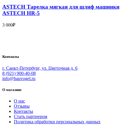
ASTECH Тарелка мягкая для шлиф машинки
ASTECH HR-5
3 000
₽
Bauvogel – интернет-магазин материалов и инструментов для
маляров. У нас вы найдёте всё необходимое для
осуществления малярных работ.
Контакты
г. Санкт-Петербург, ул. Цветочная д. 6
8 (921) 900-40-08
info@bauvogel.ru
О магазине
О нас
Отзывы
Контакты
Стать партнером
Политика обработки персональных данных