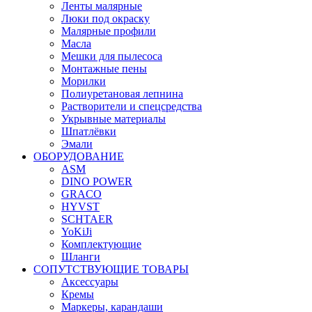
Ленты малярные
Люки под окраску
Малярные профили
Масла
Мешки для пылесоса
Монтажные пены
Морилки
Полиуретановая лепнина
Растворители и спецсредства
Укрывные материалы
Шпатлёвки
Эмали
ОБОРУДОВАНИЕ
ASM
DINO POWER
GRACO
HYVST
SCHTAER
YoKiJi
Комплектующие
Шланги
СОПУТСТВУЮЩИЕ ТОВАРЫ
Аксессуары
Кремы
Маркеры, карандаши