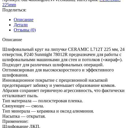
CERAMIC
225mm
L712T
Поделиться:
225мм
на
Описание
липучке,
Детали
24
Отзывы (0)
отв.
P240
Описание
Шлифовальный круг на липучке CERAMIC L712T 225 мм, 24
отверстия, Р240 Sunmight 78012R предназначен для работы с
шлифовальными машинками для стен и потолков («жираф»).
Подходит для различных шлифовальных операций.
Оптимизирован для высокоскоростного и эффективного
шлифования.
Инновационное покрытие с прецизионной насыпкой
предотвращает забивку и уменьшает образование комков.
Абразив сохраняет первичную агрессивность, что фактически
отталкивает пыль.
Тип материала — полиэстеровая пленка.
Связующее — смола.
Тип минерала — керамика и оксид алюминия.
Насыпка — открытая.
Применение:
Шлифование ЛКП.