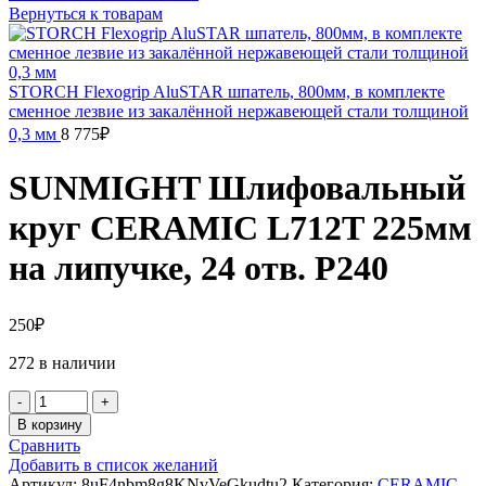
Вернуться к товарам
STORCH Flexogrip AluSTAR шпатель, 800мм, в комплекте
сменное лезвие из закалённой нержавеющей стали толщиной
0,3 мм
8 775
₽
SUNMIGHT Шлифовальный
круг CERAMIC L712T 225мм
на липучке, 24 отв. P240
250
₽
272 в наличии
Количество
товара
В корзину
SUNMIGHT
Сравнить
Шлифовальный
Добавить в список желаний
круг
Артикул:
8uF4nbm8g8KNvVeGkudtu2
Категория:
CERAMIC