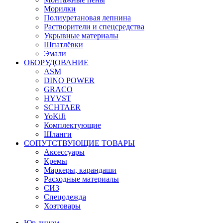
Морилки
Полиуретановая лепнина
Растворители и спецсредства
Укрывные материалы
Шпатлёвки
Эмали
ОБОРУДОВАНИЕ
ASM
DINO POWER
GRACO
HYVST
SCHTAER
YoKiJi
Комплектующие
Шланги
СОПУТСТВУЮЩИЕ ТОВАРЫ
Аксессуары
Кремы
Маркеры, карандаши
Расходные материалы
СИЗ
Спецодежда
Хозтовары
Юр лицам