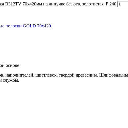
В312TV 70x420мм на липучке без отв, золотистая, Р 240
ые полоски GOLD 70x420
ой основе
ов, наполнителей, шпатлевок, твердой древесины. Шлифовальн
м службы.