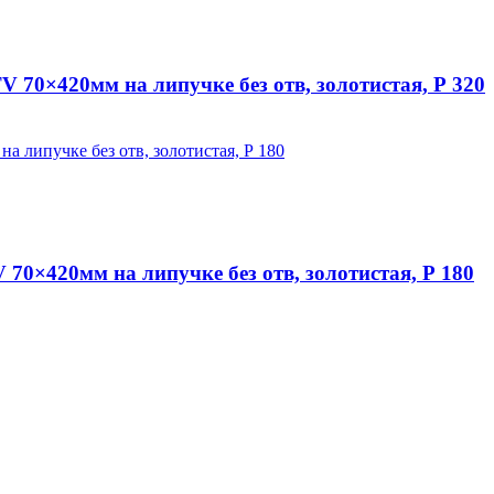
0×420мм на липучке без отв, золотистая, Р 320
×420мм на липучке без отв, золотистая, Р 180
аляров. У нас вы найдёте всё необходимое для осуществления ма