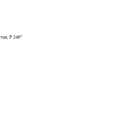
ая, Р 240”