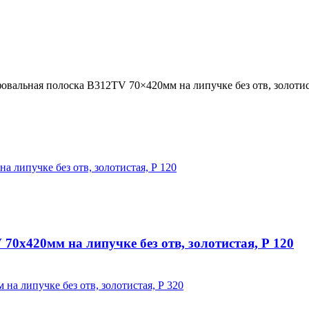
альная полоска В312TV 70×420мм на липучке без отв, золотист
х420мм на липучке без отв, золотистая, Р 120