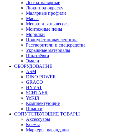
Ленты малярные
Люки под окраску
Малярные профили
Масла
Мешки для пылесоса
Монтажные пены
Морилки
Полиуретановая лепнина
Растворители и спецсредства
Укрывные материалы
Шпатлёвки
Эмали
ОБОРУДОВАНИЕ
ASM
DINO POWER
GRACO
HYVST
SCHTAER
YoKiJi
Комплектующие
Шланги
СОПУТСТВУЮЩИЕ ТОВАРЫ
Аксессуары
Кремы
Маркеры, карандаши