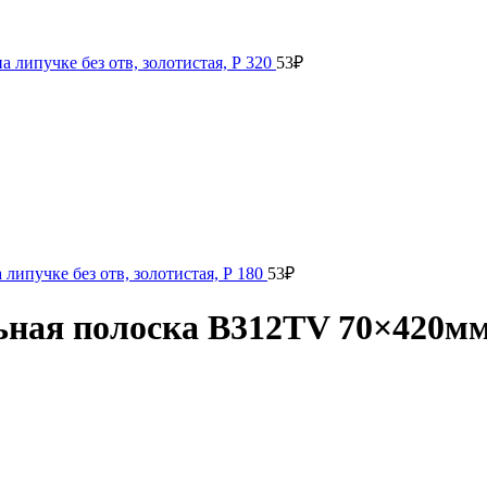
ипучке без отв, золотистая, Р 320
53
₽
пучке без отв, золотистая, Р 180
53
₽
я полоска В312TV 70×420мм н