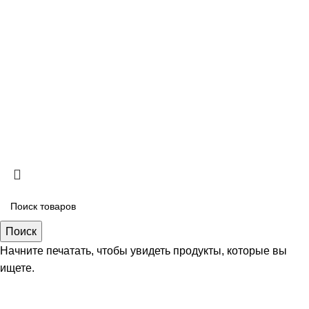
Колеровка красок
Клиентам
Юр лицам
Программа лояльности
Copyright
2026 ИП Безяев Михаил Владимирович
Поиск
Начните печатать, чтобы увидеть продукты, которые вы
ищете.