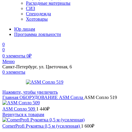
Расходные материалы
СИЗ
Спецодежда
Хозтовары
Юр лицам
Программа лояльности
0
0
0
элементы
0
₽
Меню
Санкт-Петербург, ул. Цветочная, 6
0
элементы
Нажмите, чтобы увеличить
Главная
ОБОРУДОВАНИЕ
ASM
Сопла
ASM Сопло 519
ASM Сопло 509
1 440
₽
Вернуться к товарам
CornerProfi Рукоятка 0,5 м (усиленная)
1 600
₽