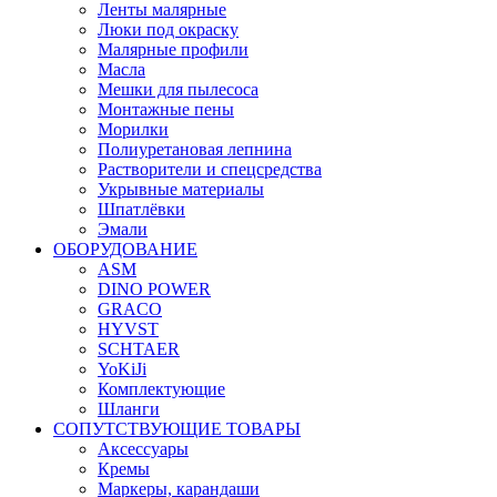
Ленты малярные
Люки под окраску
Малярные профили
Масла
Мешки для пылесоса
Монтажные пены
Морилки
Полиуретановая лепнина
Растворители и спецсредства
Укрывные материалы
Шпатлёвки
Эмали
ОБОРУДОВАНИЕ
ASM
DINO POWER
GRACO
HYVST
SCHTAER
YoKiJi
Комплектующие
Шланги
СОПУТСТВУЮЩИЕ ТОВАРЫ
Аксессуары
Кремы
Маркеры, карандаши