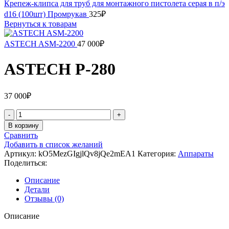
Крепеж-клипса для труб для монтажного пистолета серая в п/э
d16 (100шт) Промрукав
325
₽
Вернуться к товарам
ASTECH ASM-2200
47 000
₽
ASTECH P-280
37 000
₽
Количество
товара
В корзину
ASTECH
Сравнить
P-
Добавить в список желаний
280
Артикул:
kO5MezGIgjlQv8jQe2mEA1
Категория:
Аппараты
Поделиться:
Описание
Детали
Отзывы (0)
Описание