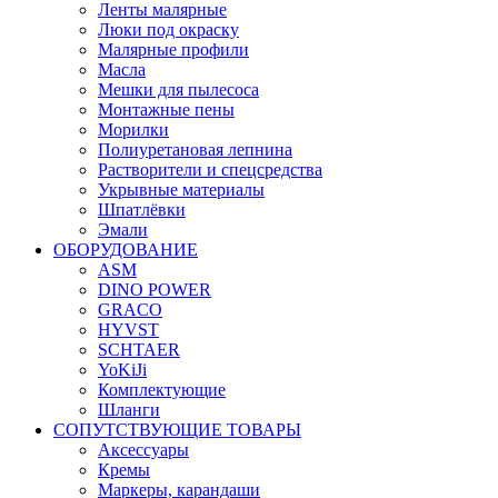
Ленты малярные
Люки под окраску
Малярные профили
Масла
Мешки для пылесоса
Монтажные пены
Морилки
Полиуретановая лепнина
Растворители и спецсредства
Укрывные материалы
Шпатлёвки
Эмали
ОБОРУДОВАНИЕ
ASM
DINO POWER
GRACO
HYVST
SCHTAER
YoKiJi
Комплектующие
Шланги
СОПУТСТВУЮЩИЕ ТОВАРЫ
Аксессуары
Кремы
Маркеры, карандаши