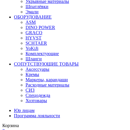
Укрывные материалы
Шпатлёвки
Эмали
ОБОРУДОВАНИЕ
ASM
DINO POWER
GRACO
HYVST
SCHTAER
YoKiJi
Комплектующие
Шланги
СОПУТСТВУЮЩИЕ ТОВАРЫ
Аксессуары
Кремы
Маркеры, карандаши
Расходные материалы
СИЗ
Спецодежда
Хозтовары
Юр лицам
Программа лояльности
Корзина