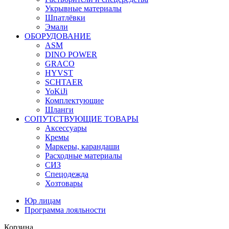
Укрывные материалы
Шпатлёвки
Эмали
ОБОРУДОВАНИЕ
ASM
DINO POWER
GRACO
HYVST
SCHTAER
YoKiJi
Комплектующие
Шланги
СОПУТСТВУЮЩИЕ ТОВАРЫ
Аксессуары
Кремы
Маркеры, карандаши
Расходные материалы
СИЗ
Спецодежда
Хозтовары
Юр лицам
Программа лояльности
Корзина