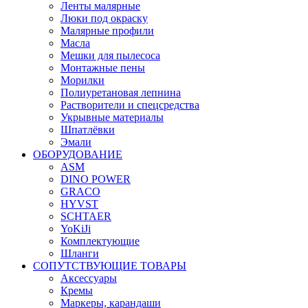
Ленты малярные
Люки под окраску
Малярные профили
Масла
Мешки для пылесоса
Монтажные пены
Морилки
Полиуретановая лепнина
Растворители и спецсредства
Укрывные материалы
Шпатлёвки
Эмали
ОБОРУДОВАНИЕ
ASM
DINO POWER
GRACO
HYVST
SCHTAER
YoKiJi
Комплектующие
Шланги
СОПУТСТВУЮЩИЕ ТОВАРЫ
Аксессуары
Кремы
Маркеры, карандаши