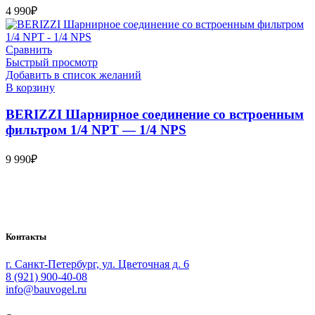
4 990
₽
Сравнить
Быстрый просмотр
Добавить в список желаний
В корзину
BERIZZI Шарнирное соединение со встроенным
фильтром 1/4 NPT — 1/4 NPS
9 990
₽
Bauvogel – интернет-магазин материалов и инструментов для
маляров. У нас вы найдёте всё необходимое для
осуществления малярных работ.
Контакты
г. Санкт-Петербург, ул. Цветочная д. 6
8 (921) 900-40-08
info@bauvogel.ru