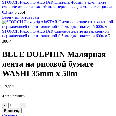
STORCH Flexogrip AluSTAR шпатель, 400мм, в комплекте
сменное лезвие из закалённой нержавеющей стали толщиной
0,3 мм
5 265
₽
Вернуться к товарам
STORCH Flexogrip AluSTAR Cменное лезвие из закалённой
нержавеющей стали толщиной 0,5 мм для шпателей 600мм
2
380
₽
BLUE DOLPHIN Малярная
лента на рисовой бумаге
WASHI 35mm x 50m
1 280
₽
42 в наличии
Количество
товара
В корзину
BLUE
Сравнить