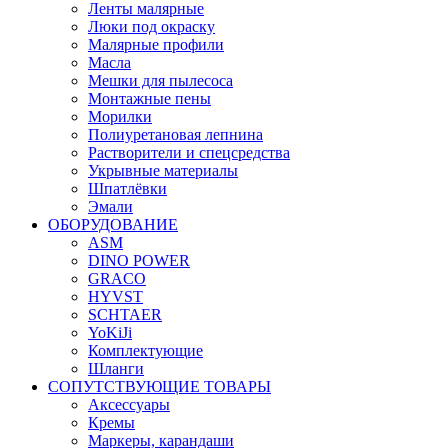
Ленты малярные
Люки под окраску
Малярные профили
Масла
Мешки для пылесоса
Монтажные пены
Морилки
Полиуретановая лепнина
Растворители и спецсредства
Укрывные материалы
Шпатлёвки
Эмали
ОБОРУДОВАНИЕ
ASM
DINO POWER
GRACO
HYVST
SCHTAER
YoKiJi
Комплектующие
Шланги
СОПУТСТВУЮЩИЕ ТОВАРЫ
Аксессуары
Кремы
Маркеры, карандаши