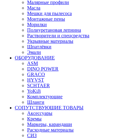
Малярные профили
Масла
Мешки для пылесоса
Монтажные пены
Морилки
Полиуретановая лепнина
Растворители и спецсредства
Укрывные материалы
Шпатлёвки
Эмали
ОБОРУДОВАНИЕ
ASM
DINO POWER
GRACO
HYVST
SCHTAER
YoKiJi
Комплектующие
Шланги
СОПУТСТВУЮЩИЕ ТОВАРЫ
Аксессуары
Кремы
Маркеры, карандаши
Расходные материалы
СИЗ