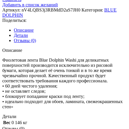
DOLPHIN
Добавить в список желаний
Малярная
Артикул:
nV4LQBS3j3RBMdD2aS7JH0
Категория:
BLUE
лента
DOLPHIN
на
Поделиться:
рисовой
бумаге
Описание
WASHI
Детали
35mm
Отзывы (0)
x
50m
Описание
Фиолетовая лента Blue Dolphin Washi для деликатных
поверхностей производится исключительно из рисовой
бумаги, которая делает её очень тонкой и в то же время
чрезвычайно прочной. Качественный продукт будет
соответствовать требования каждого профессионала.
• 60 дней чистого удаления;
• не оставляет следов;
• блокирует попадание краски под ленту;
• идеально подходит для обоев, ламината, свежеокрашенных
стен»
Детали
Вес
0 146 кг
Отзывы (0)