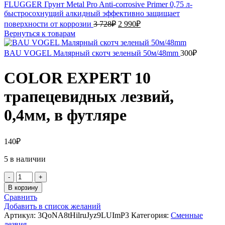
FLUGGER Грунт Metal Pro Anti-corrosive Primer 0,75 л-
быстросохнущий алкидный эффективно защищает
Первоначальная
Текущая
поверхности от коррозии
3 728
₽
2 990
₽
цена
цена:
Вернуться к товарам
составляла
2
3
990₽.
BAU VOGEL Малярный скотч зеленый 50м/48mm
300
₽
728₽.
COLOR EXPERT 10
трапецевидных лезвий,
0,4мм, в футляре
140
₽
5 в наличии
Количество
товара
В корзину
COLOR
Сравнить
EXPERT
Добавить в список желаний
10
Артикул:
3QoNA8tHilruJyz9LUImP3
Категория:
Сменные
трапецевидных
лезвия