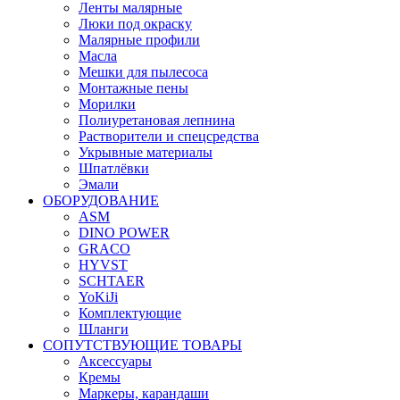
Ленты малярные
Люки под окраску
Малярные профили
Масла
Мешки для пылесоса
Монтажные пены
Морилки
Полиуретановая лепнина
Растворители и спецсредства
Укрывные материалы
Шпатлёвки
Эмали
ОБОРУДОВАНИЕ
ASM
DINO POWER
GRACO
HYVST
SCHTAER
YoKiJi
Комплектующие
Шланги
СОПУТСТВУЮЩИЕ ТОВАРЫ
Аксессуары
Кремы
Маркеры, карандаши