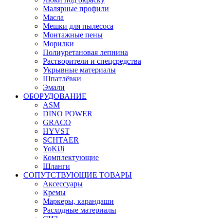
Малярные профили
Масла
Мешки для пылесоса
Монтажные пены
Морилки
Полиуретановая лепнина
Растворители и спецсредства
Укрывные материалы
Шпатлёвки
Эмали
ОБОРУДОВАНИЕ
ASM
DINO POWER
GRACO
HYVST
SCHTAER
YoKiJi
Комплектующие
Шланги
СОПУТСТВУЮЩИЕ ТОВАРЫ
Аксессуары
Кремы
Маркеры, карандаши
Расходные материалы