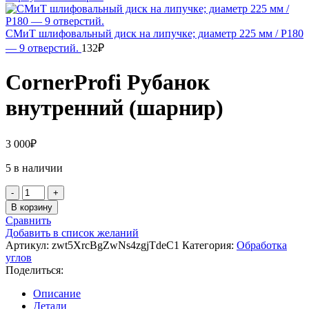
СМиТ шлифовальный диск на липучке; диаметр 225 мм / P180
— 9 отверстий.
132
₽
CornerProfi Рубанок
внутренний (шарнир)
3 000
₽
5 в наличии
Количество
товара
В корзину
CornerProfi
Сравнить
Рубанок
Добавить в список желаний
внутренний
Артикул:
zwt5XrcBgZwNs4zgjTdeC1
Категория:
Обработка
(шарнир)
углов
Поделиться:
Описание
Детали