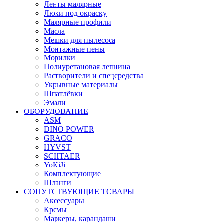
Ленты малярные
Люки под окраску
Малярные профили
Масла
Мешки для пылесоса
Монтажные пены
Морилки
Полиуретановая лепнина
Растворители и спецсредства
Укрывные материалы
Шпатлёвки
Эмали
ОБОРУДОВАНИЕ
ASM
DINO POWER
GRACO
HYVST
SCHTAER
YoKiJi
Комплектующие
Шланги
СОПУТСТВУЮЩИЕ ТОВАРЫ
Аксессуары
Кремы
Маркеры, карандаши