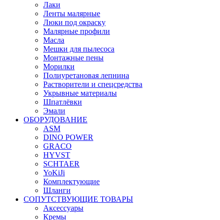
Лаки
Ленты малярные
Люки под окраску
Малярные профили
Масла
Мешки для пылесоса
Монтажные пены
Морилки
Полиуретановая лепнина
Растворители и спецсредства
Укрывные материалы
Шпатлёвки
Эмали
ОБОРУДОВАНИЕ
ASM
DINO POWER
GRACO
HYVST
SCHTAER
YoKiJi
Комплектующие
Шланги
СОПУТСТВУЮЩИЕ ТОВАРЫ
Аксессуары
Кремы