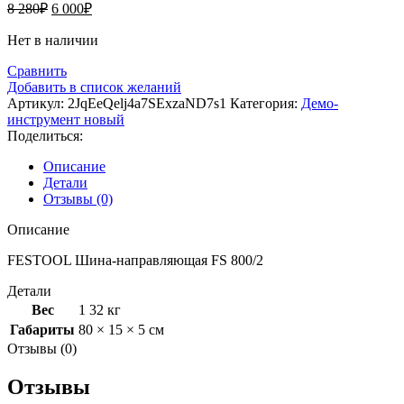
Первоначальная
Текущая
8 280
₽
6 000
₽
цена
цена:
составляла
6
Нет в наличии
8
000₽.
Сравнить
280₽.
Добавить в список желаний
Артикул:
2JqEeQelj4a7SExzaND7s1
Категория:
Демо-
инструмент новый
Поделиться:
Описание
Детали
Отзывы (0)
Описание
FESTOOL Шина-направляющая FS 800/2
Детали
Вес
1 32 кг
Габариты
80 × 15 × 5 см
Отзывы (0)
Отзывы