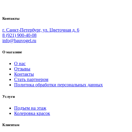
181
маляров. У нас вы найдёте всё необходимое для
500₽.
осуществления малярных работ.
035₽.
Контакты
г. Санкт-Петербург, ул. Цветочная д. 6
8 (921) 900-40-08
info@bauvogel.ru
О магазине
О нас
Отзывы
Контакты
Стать партнером
Политика обработки персональных данных
Услуги
Подъем на этаж
Колеровка красок
Клиентам