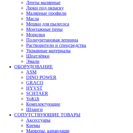
Ленты малярные
Люки под окраску
Малярные профили
Масла
Мешки для пылесоса
Монтажные пены
Морилки
Полиуретановая лепнина
Растворители и спецсредства
Укрывные материалы
Шпатлёвки
Эмали
ОБОРУДОВАНИЕ
ASM
DINO POWER
GRACO
HYVST
SCHTAER
YoKiJi
Комплектующие
Шланги
СОПУТСТВУЮЩИЕ ТОВАРЫ
Аксессуары
Кремы
Маркеры, карандаши