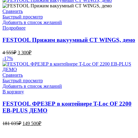
58
500₽.
855₽.
Сравнить
Быстрый просмотр
Добавить в список желаний
Подробнее
FESTOOL Прижим вакуумный CT WINGS, демо
Первоначальная
Текущая
4 555
₽
3 300
₽
цена
цена:
-17%
составляла
3
4
300₽.
555₽.
Сравнить
Быстрый просмотр
Добавить в список желаний
В корзину
FESTOOL ФРЕЗЕР в контейнере T-Loc OF 2200
EB-PLUS ДЕМО
Первоначальная
Текущая
181 035
₽
149 500
₽
цена
цена:
составляла
149
Bauvogel – интернет-магазин материалов и инструментов для