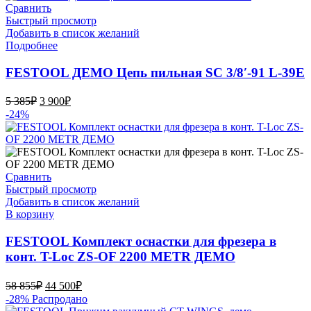
78
000₽.
Сравнить
660₽.
Быстрый просмотр
Добавить в список желаний
Подробнее
FESTOOL ДЕМО Цепь пильная SC 3/8′-91 L-39E
Первоначальная
Текущая
5 385
₽
3 900
₽
цена
цена:
-24%
составляла
3
5
900₽.
385₽.
Сравнить
Быстрый просмотр
Добавить в список желаний
В корзину
FESTOOL Комплект оснастки для фрезера в
конт. T-Loc ZS-OF 2200 METR ДЕМО
Первоначальная
Текущая
58 855
₽
44 500
₽
цена
цена:
-28%
Распродано
составляла
44