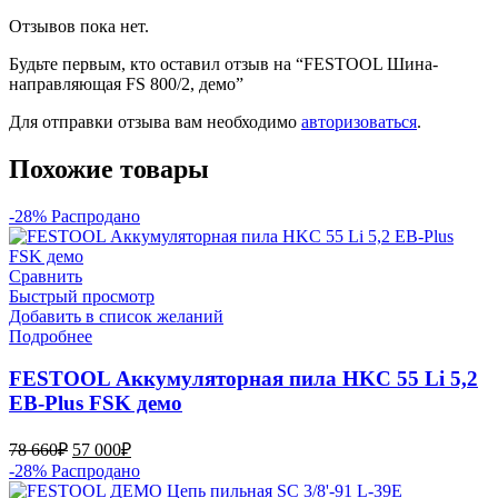
Отзывов пока нет.
Будьте первым, кто оставил отзыв на “FESTOOL Шина-
направляющая FS 800/2, демо”
Для отправки отзыва вам необходимо
авторизоваться
.
Похожие товары
-28%
Распродано
Сравнить
Быстрый просмотр
Добавить в список желаний
Подробнее
FESTOOL Аккумуляторная пила HKC 55 Li 5,2
EB-Plus FSK демо
Первоначальная
Текущая
78 660
₽
57 000
₽
цена
цена:
-28%
Распродано
составляла
57