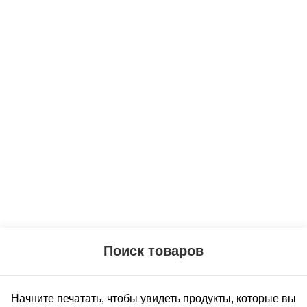
Клиентам
Юр лицам
Программа лояльности
Copyright
2026 ИП Безяев Михаил Владимирович
Начните печатать, чтобы увидеть продукты, которые вы