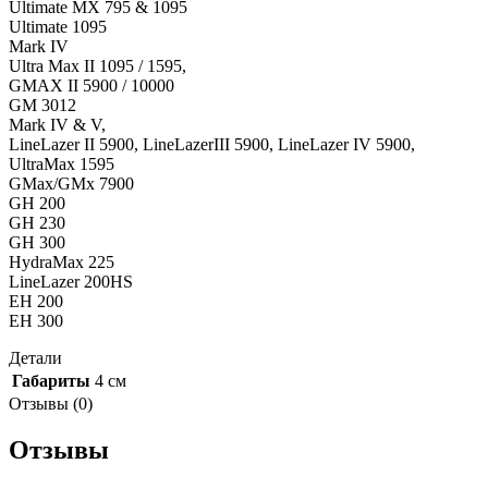
Ultimate MX 795 & 1095
Ultimate 1095
Mark IV
Ultra Max II 1095 / 1595,
GMAX II 5900 / 10000
GM 3012
Mark IV & V,
LineLazer II 5900, LineLazerIII 5900, LineLazer IV 5900,
UltraMax 1595
GMax/GMx 7900
GH 200
GH 230
GH 300
HydraMax 225
LineLazer 200HS
EH 200
EH 300
Детали
Габариты
4 см
Отзывы (0)
Отзывы