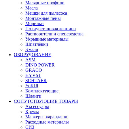
Малярные профили
Масла
Мешки для пылесоса
Монтажные пены
Морилки
Полиуретановая лепнина
Растворители и спецсредства
Укрывные материалы
Шпатлёвки
Эмали
ОБОРУДОВАНИЕ
ASM
DINO POWER
GRACO
HYVST
SCHTAER
YoKiJi
Комплектующие
Шланги
СОПУТСТВУЮЩИЕ ТОВАРЫ
Аксессуары
Кремы
Маркеры, карандаши
Расходные материалы
СИЗ