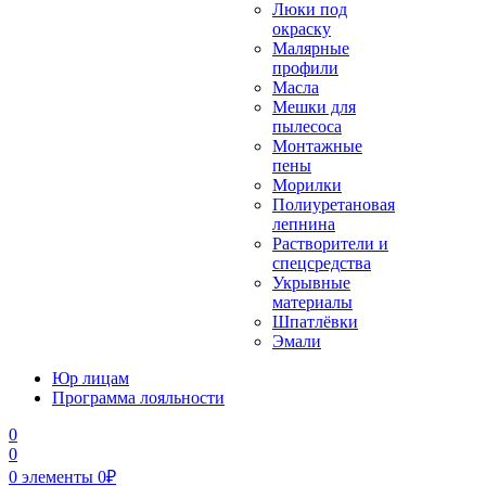
Люки под
окраску
Малярные
профили
Масла
Мешки для
пылесоса
Монтажные
пены
Морилки
Полиуретановая
лепнина
Растворители и
спецсредства
Укрывные
материалы
Шпатлёвки
Эмали
Юр лицам
Программа лояльности
0
0
0
элементы
0
₽