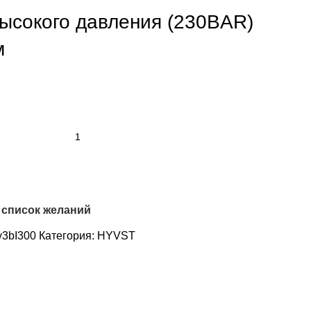
ысокого давления (230BAR)
м
 список желаний
y3bI300
Категория:
HYVST