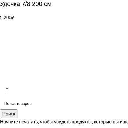
Удочка 7/8 200 см
5 200
₽
Контакты
Bauvogel – интернет-магазин материалов
и инструментов для маляров. У нас вы
г. Санкт-Петер
найдёте всё необходимое для
8 (921) 900-4
осуществления малярных работ.
info@bauvogel
Copyright
2026 ИП Безяев Михаил Владимирович
Поиск
Начните печатать, чтобы увидеть продукты, которые вы ище