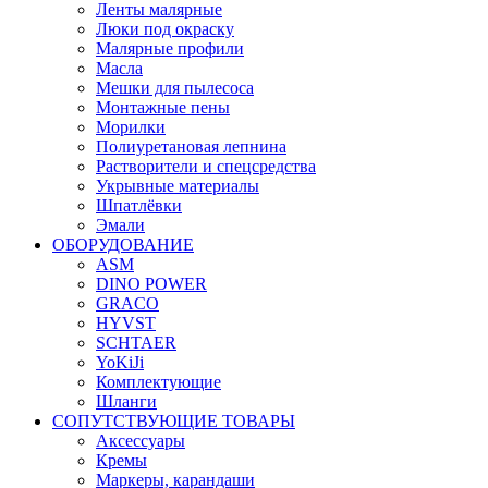
Ленты малярные
Люки под окраску
Малярные профили
Масла
Мешки для пылесоса
Монтажные пены
Морилки
Полиуретановая лепнина
Растворители и спецсредства
Укрывные материалы
Шпатлёвки
Эмали
ОБОРУДОВАНИЕ
ASM
DINO POWER
GRACO
HYVST
SCHTAER
YoKiJi
Комплектующие
Шланги
СОПУТСТВУЮЩИЕ ТОВАРЫ
Аксессуары
Кремы
Маркеры, карандаши