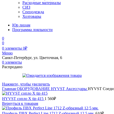
Расходные материалы
СИЗ
Спецодежда
Хозтовары
Юр лицам
Программа лояльности
0
0
0
элементы
0
₽
Меню
Санкт-Петербург, ул. Цветочная, 6
0
элементы
Распродано
Нажмите, чтобы увеличить
Главная
ОБОРУДОВАНИЕ
HYVST
Аксессуары
HYVST Соедине
HYVST сопло X tip 415
1 560
₽
Вернуться к товарам
Профиль ПВХ Perfect Line 1712 Z-образный 12,5 мм.
610
₽