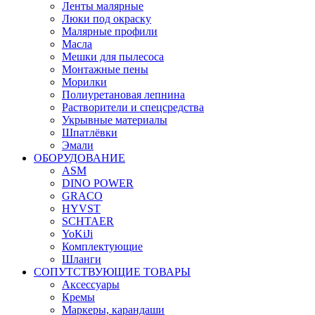
Ленты малярные
Люки под окраску
Малярные профили
Масла
Мешки для пылесоса
Монтажные пены
Морилки
Полиуретановая лепнина
Растворители и спецсредства
Укрывные материалы
Шпатлёвки
Эмали
ОБОРУДОВАНИЕ
ASM
DINO POWER
GRACO
HYVST
SCHTAER
YoKiJi
Комплектующие
Шланги
СОПУТСТВУЮЩИЕ ТОВАРЫ
Аксессуары
Кремы
Маркеры, карандаши