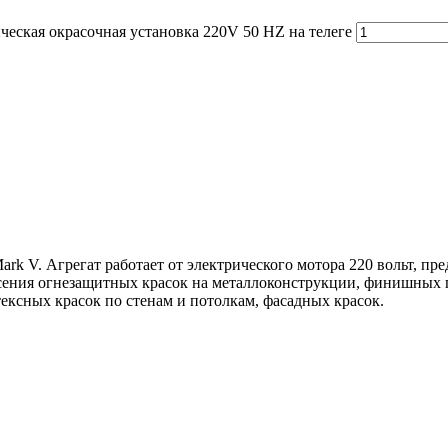
еская окрасочная установка 220V 50 HZ на телеге
k V. Агрегат работает от электрического мотора 220 вольт, пр
есения огнезащитных красок на металлоконструкции, финишных
атексных красок по стенам и потолкам, фасадных красок.