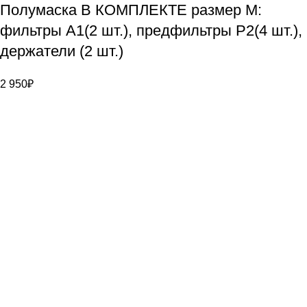
Полумаска В КОМПЛЕКТЕ размер М:
фильтры А1(2 шт.), предфильтры Р2(4 шт.),
держатели (2 шт.)
2 950
₽
Bauvogel – интернет-магазин материалов и инструментов
для маляров. У нас вы найдёте всё необходимое для
осуществления малярных работ.
Контакты
г. Санкт-Петербург, ул. Цветочная д. 6
8 (921) 900-40-08
info@bauvogel.ru
О магазине
О нас