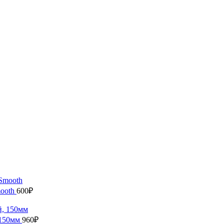
ooth
600
₽
 150мм
960
₽