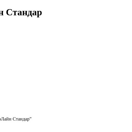
н Стандар
коЛайн Стандар”