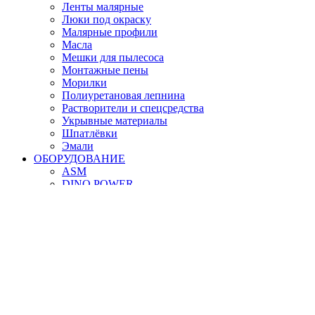
Ленты малярные
Люки под окраску
Малярные профили
Масла
Мешки для пылесоса
Монтажные пены
Морилки
Полиуретановая лепнина
Растворители и спецсредства
Укрывные материалы
Шпатлёвки
Эмали
ОБОРУДОВАНИЕ
ASM
DINO POWER
GRACO
HYVST
SCHTAER
YoKiJi
Комплектующие
Шланги
СОПУТСТВУЮЩИЕ ТОВАРЫ
Аксессуары
Кремы
Маркеры, карандаши