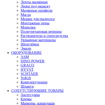
Ленты малярные
Люки под окраску
Малярные профили
Масла
Мешки для пылесоса
Монтажные пены
Морилки
Полиуретановая лепнина
Растворители и спецсредства
Укрывные материалы
Шпатлёвки
Эмали
ОБОРУДОВАНИЕ
ASM
DINO POWER
GRACO
HYVST
SCHTAER
YoKiJi
Комплектующие
Шланги
СОПУТСТВУЮЩИЕ ТОВАРЫ
Аксессуары
Кремы
Маркеры, карандаши