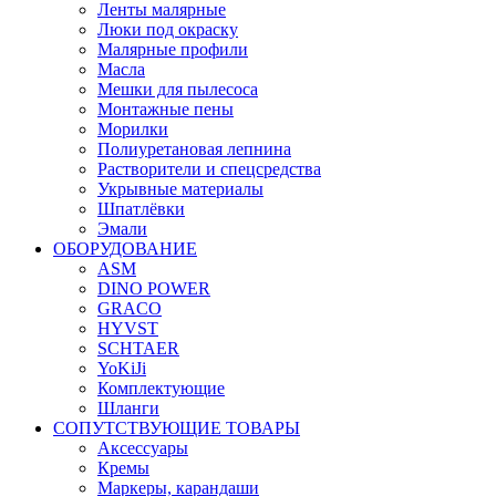
Ленты малярные
Люки под окраску
Малярные профили
Масла
Мешки для пылесоса
Монтажные пены
Морилки
Полиуретановая лепнина
Растворители и спецсредства
Укрывные материалы
Шпатлёвки
Эмали
ОБОРУДОВАНИЕ
ASM
DINO POWER
GRACO
HYVST
SCHTAER
YoKiJi
Комплектующие
Шланги
СОПУТСТВУЮЩИЕ ТОВАРЫ
Аксессуары
Кремы
Маркеры, карандаши