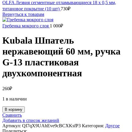
OLFA Лезвия сегментные отламывающиеся 18 х 0,5 мм,
титановое покрытие (10 шт)
730
₽
Вернуться к товарам
Гребенка мокрого слоя
1 000
₽
Kubala Шпатель
нержавеющий 60 мм, ручка
G-13 пластиковая
двухкомпонентная
260
₽
1 в наличии
В корзину
Сравнить
Добавить в список желаний
Артикул:
QI7qX9UAhEve9cBCXKsfP3
Категория:
Другое
Поделиться: