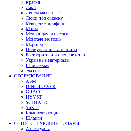
Краски
Лаки
Ленты малярные
Люки под окраску
Малярные профили
Масла
Мешки для пылесоса
Монтажные пены
Морилки
Полиуретановая лепнина
Растворители и спецсредства
Укрывные материалы
Шпатлёвки
Эмали
ОБОРУДОВАНИЕ
ASM
DINO POWER
GRACO
HYVST
SCHTAER
YoKiJi
Комплектующие
Шланги
СОПУТСТВУЮЩИЕ ТОВАРЫ
Аксессуары