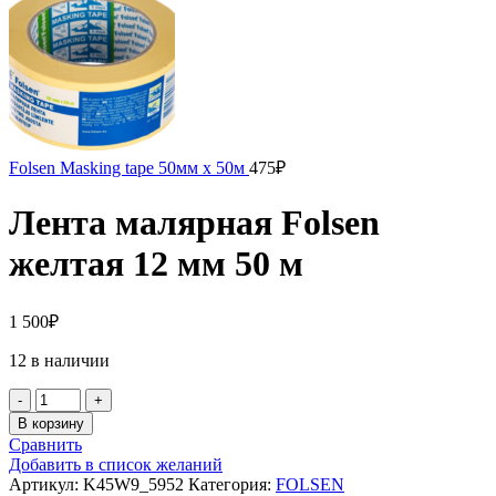
Folsen Masking tape 50мм x 50м
475
₽
Лента малярная Folsen
желтая 12 мм 50 м
1 500
₽
12 в наличии
Количество
товара
В корзину
Лента
Сравнить
малярная
Добавить в список желаний
Folsen
Артикул:
K45W9_5952
Категория:
FOLSEN