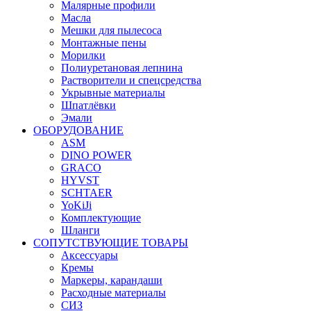
Малярные профили
Масла
Мешки для пылесоса
Монтажные пены
Морилки
Полиуретановая лепнина
Растворители и спецсредства
Укрывные материалы
Шпатлёвки
Эмали
ОБОРУДОВАНИЕ
ASM
DINO POWER
GRACO
HYVST
SCHTAER
YoKiJi
Комплектующие
Шланги
СОПУТСТВУЮЩИЕ ТОВАРЫ
Аксессуары
Кремы
Маркеры, карандаши
Расходные материалы
СИЗ