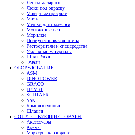
Ленты малярные
Люки под окраску
Малярные профили
Масла
Мешки для пылесоса
Монтажные пены
Морилки
Полиуретановая лепнина
Растворители и спецсредства
Укрывные материалы
Шпатлёвки
Эмали
ОБОРУДОВАНИЕ
ASM
DINO POWER
GRACO
HYVST
SCHTAER
YoKiJi
Комплектующие
Шланги
СОПУТСТВУЮЩИЕ ТОВАРЫ
Аксессуары
Кремы
Маркеры, карандаши