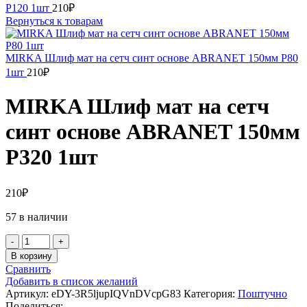
Р120 1шт
210
₽
Вернуться к товарам
MIRKA Шлиф мат на сетч синт основе ABRANET 150мм Р80
1шт
210
₽
MIRKA Шлиф мат на сетч
синт основе ABRANET 150мм
Р320 1шт
210
₽
57 в наличии
Количество
товара
В корзину
MIRKA
Сравнить
Шлиф
Добавить в список желаний
мат
Артикул:
eDY-3R5ljupIQVnDVcpG83
Категория:
Поштучно
на
Поделиться: