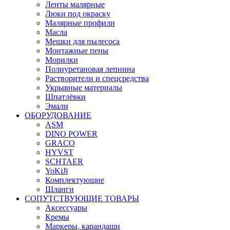
Ленты малярные
Люки под окраску
Малярные профили
Масла
Мешки для пылесоса
Монтажные пены
Морилки
Полиуретановая лепнина
Растворители и спецсредства
Укрывные материалы
Шпатлёвки
Эмали
ОБОРУДОВАНИЕ
ASM
DINO POWER
GRACO
HYVST
SCHTAER
YoKiJi
Комплектующие
Шланги
СОПУТСТВУЮЩИЕ ТОВАРЫ
Аксессуары
Кремы
Маркеры, карандаши