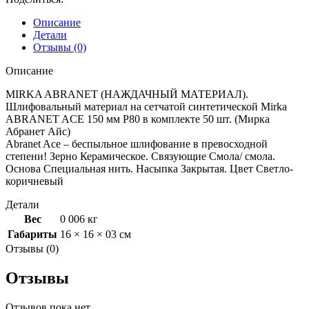
сетч
синт
Описание
основе
Детали
ABRANET
Отзывы (0)
150мм
Р320
Описание
1шт
MIRKA ABRANET (НАЖДАЧНЫЙ МАТЕРИАЛ).
Шлифовальный материал на сетчатой синтетической Mirka
ABRANET ACE 150 мм Р80 в комплекте 50 шт. (Мирка
Абранет Айс)
Abranet Ace – беспыльное шлифование в превосходной
степени! Зерно Керамическое. Связующие Смола/ смола.
Основа Специальная нить. Насыпка Закрытая. Цвет Светло-
коричневый
Детали
Вес
0 006 кг
Габариты
16 × 16 × 03 см
Отзывы (0)
Отзывы
Отзывов пока нет.