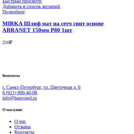
Быстрый просмотр
Добавить в список желаний
Подробнее
MIRKA Шлиф мат на сетч синт основе
ABRANET 150мм Р80 1шт
210
₽
Bauvogel – интернет-магазин материалов и инструментов для
маляров. У нас вы найдёте всё необходимое для
осуществления малярных работ.
Контакты
г. Санкт-Петербург, ул. Цветочная д. 6
8 (921) 900-40-08
info@bauvogel.ru
О магазине
О нас
Отзывы
Контакты