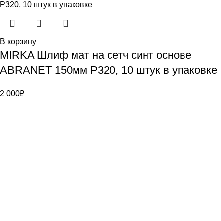
В корзину
MIRKA Шлиф мат на сетч синт основе
ABRANET 150мм Р320, 10 штук в упаковке
2 000
₽
Bauvogel – интернет-магазин материалов и инструментов
для маляров. У нас вы найдёте всё необходимое для
осуществления малярных работ.
Контакты
г. Санкт-Петербург, ул. Цветочная д. 6
8 (921) 900-40-08
info@bauvogel.ru