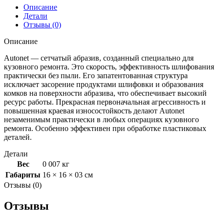
синт
Описание
основе
Детали
AUTONET
Отзывы (0)
150мм
Р240
Описание
1шт
Autonet — сетчатый абразив, созданный специально для
кузовного ремонта. Это скорость, эффективность шлифования
практически без пыли. Его запатентованная структура
исключает засорение продуктами шлифовки и образования
комков на поверхности абразива, что обеспечивает высокий
ресурс работы. Прекрасная первоначальная агрессивность и
повышенная краевая износостойкость делают Autonet
незаменимым практически в любых операциях кузовного
ремонта. Особенно эффективен при обработке пластиковых
деталей.
Детали
Вес
0 007 кг
Габариты
16 × 16 × 03 см
Отзывы (0)
Отзывы