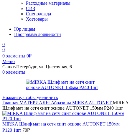
Расходные материалы
СИЗ
Спецодежда
Хозтовары
Юр лицам
Программа лояльности
0
0
0
элементы
0
₽
Меню
Санкт-Петербург, ул. Цветочная, 6
0
элементы
Нажмите, чтобы увеличить
Главная
МАТЕРИАЛЫ
Абразивы
MIRKA
AUTONET
MIRKA
Шлиф мат на сетч синт основе AUTONET 150мм Р240 1шт
MIRKA Шлиф мат на сетч синт основе AUTONET 150мм
Р120 1шт
70
₽