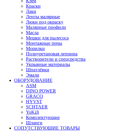
Клей
Краски
Лаки
Ленты малярные
Люки под окраску
Малярные профили
Масла
Мешки для пылесоса
Монтажные пены
Морилки
Полиуретановая лепнина
Растворители и спецсредства
Укрывные материалы
Шпатлёвки
Эмали
ОБОРУДОВАНИЕ
ASM
DINO POWER
GRACO
HYVST
SCHTAER
YoKiJi
Комплектующие
Шланги
СОПУТСТВУЮЩИЕ ТОВАРЫ