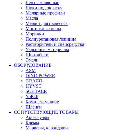
Ленты малярные
Люки под окраску
Малярные профили
Масла
Мешки для пылесоса
Монтажные пены
Морилки
Полиуретановая лепнина
Растворители и спецсредства
Укрывные материалы
Шпатлёвки
Эмали
ОБОРУДОВАНИЕ
ASM
DINO POWER
GRACO
HYVST
SCHTAER
YoKiJi
Комплектующие
Шланги
СОПУТСТВУЮЩИЕ ТОВАРЫ
Аксессуары
Кремы
Маркеры, карандаши