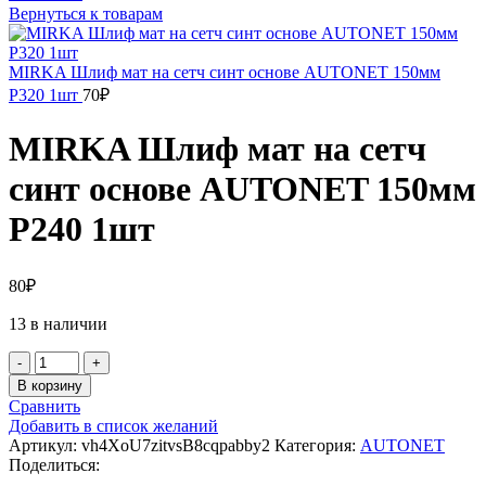
Вернуться к товарам
MIRKA Шлиф мат на сетч синт основе AUTONET 150мм
Р320 1шт
70
₽
MIRKA Шлиф мат на сетч
синт основе AUTONET 150мм
Р240 1шт
80
₽
13 в наличии
Количество
товара
В корзину
MIRKA
Сравнить
Шлиф
Добавить в список желаний
мат
Артикул:
vh4XoU7zitvsB8cqpabby2
Категория:
AUTONET
на
Поделиться:
сетч