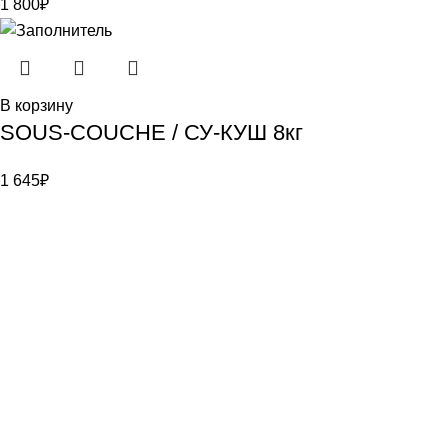
1 800
₽
В корзину
SOUS-COUCHE / СУ-КУШ 8кг
1 645
₽
Bauvogel – интернет-магазин материалов и инструментов
для маляров. У нас вы найдёте всё необходимое для
осуществления малярных работ.
Контакты
г. Санкт-Петербург, ул. Цветочная д. 6
8 (921) 900-40-08
info@bauvogel.ru