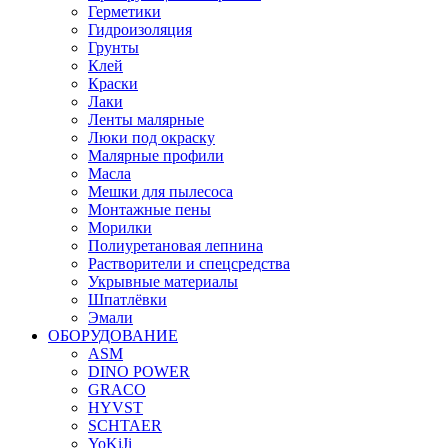
Герметики
Гидроизоляция
Грунты
Клей
Краски
Лаки
Ленты малярные
Люки под окраску
Малярные профили
Масла
Мешки для пылесоса
Монтажные пены
Морилки
Полиуретановая лепнина
Растворители и спецсредства
Укрывные материалы
Шпатлёвки
Эмали
ОБОРУДОВАНИЕ
ASM
DINO POWER
GRACO
HYVST
SCHTAER
YoKiJi