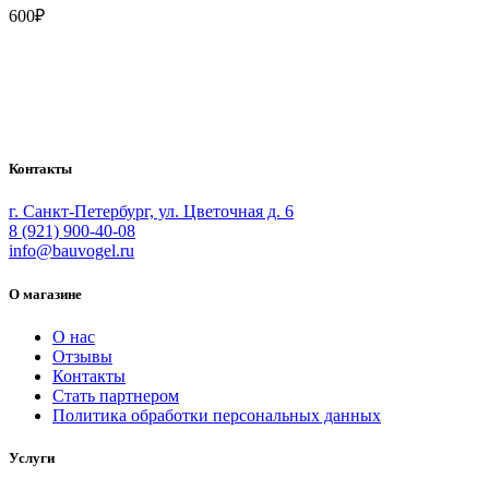
600
₽
Bauvogel – интернет-магазин материалов и инструментов для
маляров. У нас вы найдёте всё необходимое для
осуществления малярных работ.
Контакты
г. Санкт-Петербург, ул. Цветочная д. 6
8 (921) 900-40-08
info@bauvogel.ru
О магазине
О нас
Отзывы
Контакты
Стать партнером
Политика обработки персональных данных
Услуги