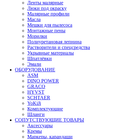
Ленты малярные
Люки под окраску
Малярные профили
Масла
Мешки для пылесоса
Монтажные пены
Морилки
Полиуретановая лепнина
Растворители и спецсредства
Укрывные материалы
Шпатлёвки
Эмали
ОБОРУДОВАНИЕ
ASM
DINO POWER
GRACO
HYVST
SCHTAER
YoKiJi
Комплектующие
Шланги
СОПУТСТВУЮЩИЕ ТОВАРЫ
Аксессуары
Кремы
Маркеры, карандаши