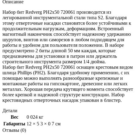
Описание
Набор бит Redverg PH2х50 720061 производится из
легированной инструментальной стали типа S2. Благодаря
этому отверточные насадки становятся более устойчивыми к
продолжительным нагрузкам, деформациям. Встроенный
магнитный наконечник способствует надежному удержанию
шурупов, винтов или саморезов в любом подходящем для
работы и удобном для пользователя положении. В наборе
предусмотрено 2 биты длиной 50 мм каждая, которые
предназначены для установки в патрон или держатель
строительного инструмента размером 1/4 дюйма.
Набор бит Redverg PH2х50 720061 оснащен крестовым видом
шлица Phillips (PH2). Благодаря удобному применению, с их
помощью можно выполнять разнообразные крепежные и
монтажные работы на гипсокартоне, древесине или легких
металлах. Хорошая передача крутящего момента способствует
более крепкой и надежной структуре конструкции. Набор
крестовидных отверточных насадок упакован в блистер.
Детали
Вес
0 024 кг
Габариты
12 × 5 3 × 0 7 см
Отзывы (0)