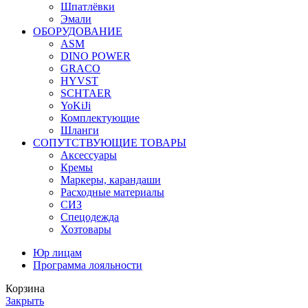
Шпатлёвки
Эмали
ОБОРУДОВАНИЕ
ASM
DINO POWER
GRACO
HYVST
SCHTAER
YoKiJi
Комплектующие
Шланги
СОПУТСТВУЮЩИЕ ТОВАРЫ
Аксессуары
Кремы
Маркеры, карандаши
Расходные материалы
СИЗ
Спецодежда
Хозтовары
Юр лицам
Программа лояльности
Корзина
Закрыть