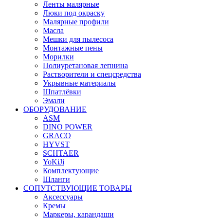
Ленты малярные
Люки под окраску
Малярные профили
Масла
Мешки для пылесоса
Монтажные пены
Морилки
Полиуретановая лепнина
Растворители и спецсредства
Укрывные материалы
Шпатлёвки
Эмали
ОБОРУДОВАНИЕ
ASM
DINO POWER
GRACO
HYVST
SCHTAER
YoKiJi
Комплектующие
Шланги
СОПУТСТВУЮЩИЕ ТОВАРЫ
Аксессуары
Кремы
Маркеры, карандаши