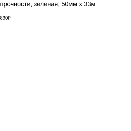
прочности, зеленая, 50мм x 33м
830
₽
Bauvogel – интернет-магазин материалов и инструментов
для маляров. У нас вы найдёте всё необходимое для
осуществления малярных работ.
Контакты
г. Санкт-Петербург, ул. Цветочная д. 6
8 (921) 900-40-08
info@bauvogel.ru
О магазине
О нас
Отзывы
Контакты