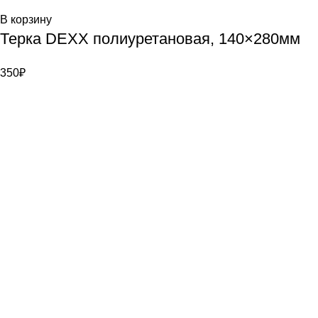
В корзину
Терка DEXX полиуретановая, 140×280мм
350
₽
Bauvogel – интернет-магазин материалов и инструментов
для маляров. У нас вы найдёте всё необходимое для
осуществления малярных работ.
Контакты
г. Санкт-Петербург, ул. Цветочная д. 6
8 (921) 900-40-08
info@bauvogel.ru
О магазине
О нас
Отзывы