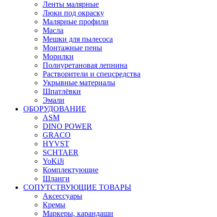
Ленты малярные
Люки под окраску
Малярные профили
Масла
Мешки для пылесоса
Монтажные пены
Морилки
Полиуретановая лепнина
Растворители и спецсредства
Укрывные материалы
Шпатлёвки
Эмали
ОБОРУДОВАНИЕ
ASM
DINO POWER
GRACO
HYVST
SCHTAER
YoKiJi
Комплектующие
Шланги
СОПУТСТВУЮЩИЕ ТОВАРЫ
Аксессуары
Кремы
Маркеры, карандаши