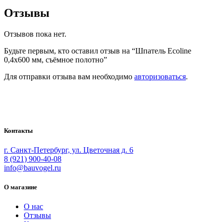
Отзывы
Отзывов пока нет.
Будьте первым, кто оставил отзыв на “Шпатель Ecoline
0,4х600 мм, съёмное полотно”
Для отправки отзыва вам необходимо
авторизоваться
.
Bauvogel – интернет-магазин материалов и инструментов для
маляров. У нас вы найдёте всё необходимое для
осуществления малярных работ.
Контакты
г. Санкт-Петербург, ул. Цветочная д. 6
8 (921) 900-40-08
info@bauvogel.ru
О магазине
О нас
Отзывы