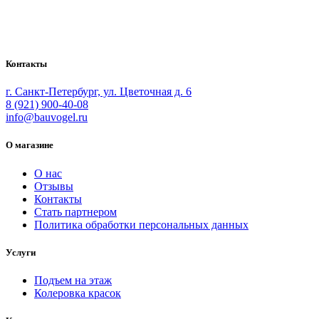
Bauvogel – интернет-магазин материалов и инструментов для
маляров. У нас вы найдёте всё необходимое для
осуществления малярных работ.
Контакты
г. Санкт-Петербург, ул. Цветочная д. 6
8 (921) 900-40-08
info@bauvogel.ru
О магазине
О нас
Отзывы
Контакты
Стать партнером
Политика обработки персональных данных
Услуги
Подъем на этаж
Колеровка красок