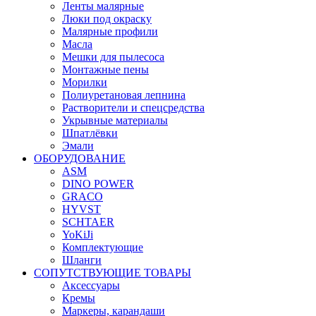
Ленты малярные
Люки под окраску
Малярные профили
Масла
Мешки для пылесоса
Монтажные пены
Морилки
Полиуретановая лепнина
Растворители и спецсредства
Укрывные материалы
Шпатлёвки
Эмали
ОБОРУДОВАНИЕ
ASM
DINO POWER
GRACO
HYVST
SCHTAER
YoKiJi
Комплектующие
Шланги
СОПУТСТВУЮЩИЕ ТОВАРЫ
Аксессуары
Кремы
Маркеры, карандаши