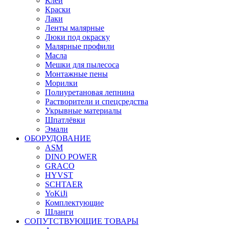
Клей
Краски
Лаки
Ленты малярные
Люки под окраску
Малярные профили
Масла
Мешки для пылесоса
Монтажные пены
Морилки
Полиуретановая лепнина
Растворители и спецсредства
Укрывные материалы
Шпатлёвки
Эмали
ОБОРУДОВАНИЕ
ASM
DINO POWER
GRACO
HYVST
SCHTAER
YoKiJi
Комплектующие
Шланги
СОПУТСТВУЮЩИЕ ТОВАРЫ