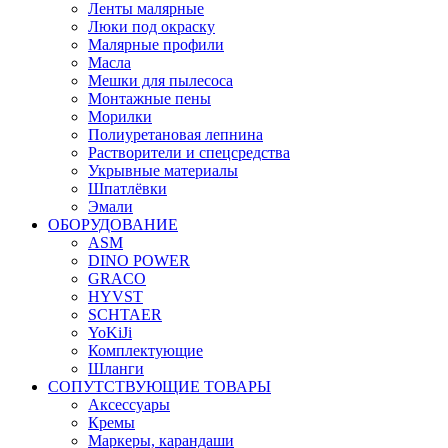
Ленты малярные
Люки под окраску
Малярные профили
Масла
Мешки для пылесоса
Монтажные пены
Морилки
Полиуретановая лепнина
Растворители и спецсредства
Укрывные материалы
Шпатлёвки
Эмали
ОБОРУДОВАНИЕ
ASM
DINO POWER
GRACO
HYVST
SCHTAER
YoKiJi
Комплектующие
Шланги
СОПУТСТВУЮЩИЕ ТОВАРЫ
Аксессуары
Кремы
Маркеры, карандаши