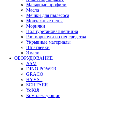
Малярные профили
Масла
Мешки для пылесоса
Монтажные пены
Морилки
Полиуретановая лепнина
Растворители и спецсредства
Укрывные материалы
Шпатлёвки
Эмали
ОБОРУДОВАНИЕ
ASM
DINO POWER
GRACO
HYVST
SCHTAER
YoKiJi
Комплектующие
Шланги
СОПУТСТВУЮЩИЕ ТОВАРЫ
Аксессуары
Кремы
Маркеры, карандаши
Расходные материалы
СИЗ