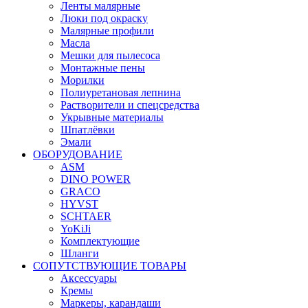
Ленты малярные
Люки под окраску
Малярные профили
Масла
Мешки для пылесоса
Монтажные пены
Морилки
Полиуретановая лепнина
Растворители и спецсредства
Укрывные материалы
Шпатлёвки
Эмали
ОБОРУДОВАНИЕ
ASM
DINO POWER
GRACO
HYVST
SCHTAER
YoKiJi
Комплектующие
Шланги
СОПУТСТВУЮЩИЕ ТОВАРЫ
Аксессуары
Кремы
Маркеры, карандаши