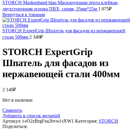
STORCH Maskenband blau Маскирующая лента клейкая,
двухсторонняя основа ПВХ, синяя, 35мм*25м
1 075
₽
Вернуться к товарам
STORCH ExpertGrip Шпатель для фасадов из нержавеющей
стали 500мм
2 340
₽
STORCH ExpertGrip
Шпатель для фасадов из
нержавеющей стали 400мм
2 140
₽
Нет в наличии
Сравнить
Добавить в список желаний
Артикул:
t-rO2zBrgFsu2bvwl-tXW1
Категория:
STORCH
Поделиться: