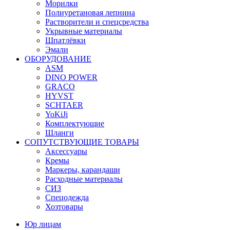
Морилки
Полиуретановая лепнина
Растворители и спецсредства
Укрывные материалы
Шпатлёвки
Эмали
ОБОРУДОВАНИЕ
ASM
DINO POWER
GRACO
HYVST
SCHTAER
YoKiJi
Комплектующие
Шланги
СОПУТСТВУЮЩИЕ ТОВАРЫ
Аксессуары
Кремы
Маркеры, карандаши
Расходные материалы
СИЗ
Спецодежда
Хозтовары
Юр лицам