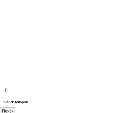
Политика обработки персональных данных
Услуги
Подъем на этаж
Колеровка красок
Клиентам
Юр лицам
Программа лояльности
Copyright
2026 ИП Безяев Михаил Владимирович
Поиск