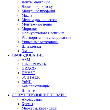
Ленты малярные
Люки под окраску
Малярные профили
Масла
Мешки для пылесоса
Монтажные пены
Морилки
Полиуретановая лепнина
Растворители и спецсредства
Укрывные материалы
Шпатлёвки
Эмали
ОБОРУДОВАНИЕ
ASM
DINO POWER
GRACO
HYVST
SCHTAER
YoKiJi
Комплектующие
Шланги
СОПУТСТВУЮЩИЕ ТОВАРЫ
Аксессуары
Кремы
Маркеры, карандаши