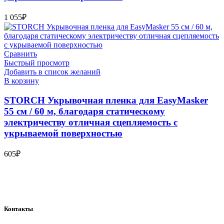
1 055
₽
Сравнить
Быстрый просмотр
Добавить в список желаний
В корзину
STORCH Укрывочная пленка для EasyMasker
55 cм / 60 м, благодаря статическому
электричеству отличная сцепляемость с
укрываемой поверхностью
605
₽
Bauvogel – интернет-магазин материалов и инструментов для
маляров. У нас вы найдёте всё необходимое для
осуществления малярных работ.
Контакты