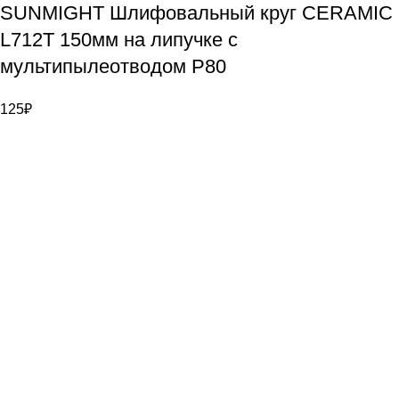
SUNMIGHT Шлифовальный круг CERAMIC
L712T 150мм на липучке с
мультипылеотводом P80
125
₽
Bauvogel – интернет-магазин материалов и инструментов
для маляров. У нас вы найдёте всё необходимое для
осуществления малярных работ.
Контакты
г. Санкт-Петербург, ул. Цветочная д. 6
8 (921) 900-40-08
info@bauvogel.ru
О магазине
О нас