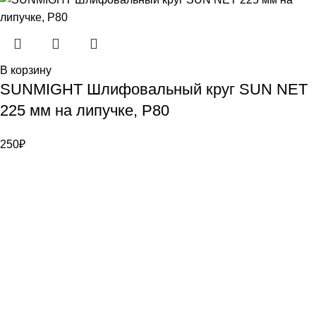
В корзину
SUNMIGHT Шлифовальный круг SUN NET
225 мм на липучке, P80
250
₽
Bauvogel – интернет-магазин материалов и инструментов
для маляров. У нас вы найдёте всё необходимое для
осуществления малярных работ.
Контакты
г. Санкт-Петербург, ул. Цветочная д. 6
8 (921) 900-40-08
info@bauvogel.ru