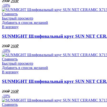
290
₽
260
₽
цена
цена:
-10%
составляла
260₽.
290₽.
Сравнить
Быстрый просмотр
Добавить в список желаний
В корзину
SUNMIGHT Шлифовальный круг SUN NET CERAMI
Первоначальная
Текущая
290
₽
260
₽
цена
цена:
-10%
составляла
260₽.
290₽.
Сравнить
Быстрый просмотр
Добавить в список желаний
В корзину
SUNMIGHT Шлифовальный круг SUN NET CERAMI
Первоначальная
Текущая
290
₽
260
₽
цена
цена:
-10%
составляла
260₽.
290₽.
Сравнить