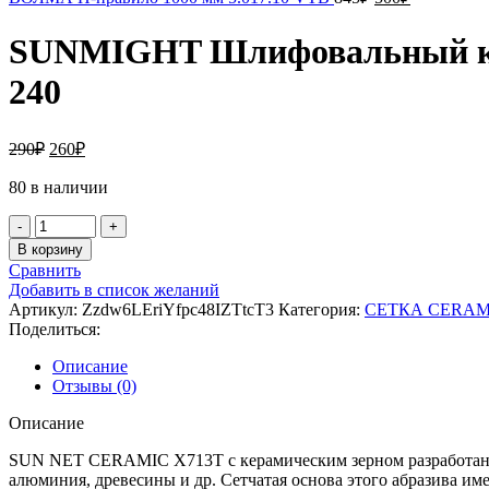
цена
цена:
составляла
500₽.
SUNMIGHT Шлифовальный кру
845₽.
240
Первоначальная
Текущая
290
₽
260
₽
цена
цена:
составляла
80 в наличии
260₽.
290₽.
Количество
товара
В корзину
SUNMIGHT
Сравнить
Шлифовальный
Добавить в список желаний
круг
Артикул:
Zzdw6LEriYfpc48IZTtcT3
Категория:
СЕТКА CERAMIC
SUN
Поделиться:
NET
CERAMIC
Описание
X713T
Отзывы (0)
225мм
на
Описание
липучке,
сетка
SUN NET CERAMIC X713T c керамическим зерном разработан дл
P
алюминия, древесины и др. Сетчатая основа этого абразива им