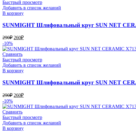
Быстрый просмотр
Добавить в список желаний
В корзину
SUNMIGHT Шлифовальный круг SUN NET CERAMI
Первоначальная
Текущая
290
₽
260
₽
цена
цена:
-10%
составляла
260₽.
290₽.
Сравнить
Быстрый просмотр
Добавить в список желаний
В корзину
SUNMIGHT Шлифовальный круг SUN NET CERAMI
Первоначальная
Текущая
290
₽
260
₽
цена
цена:
-10%
составляла
260₽.
290₽.
Сравнить
Быстрый просмотр
Добавить в список желаний
В корзину