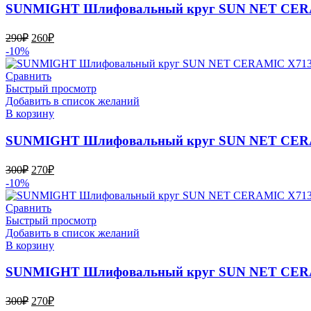
SUNMIGHT Шлифовальный круг SUN NET CERAMI
Первоначальная
Текущая
290
₽
260
₽
цена
цена:
-10%
составляла
260₽.
290₽.
Сравнить
Быстрый просмотр
Добавить в список желаний
В корзину
SUNMIGHT Шлифовальный круг SUN NET CERAMI
Первоначальная
Текущая
300
₽
270
₽
цена
цена:
-10%
составляла
270₽.
300₽.
Сравнить
Быстрый просмотр
Добавить в список желаний
В корзину
SUNMIGHT Шлифовальный круг SUN NET CERAMI
Первоначальная
Текущая
300
₽
270
₽
цена
цена: