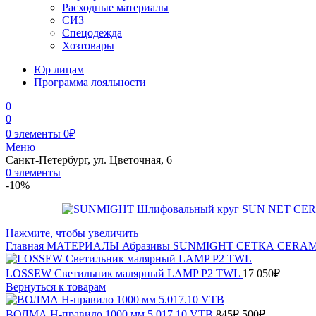
Расходные материалы
СИЗ
Спецодежда
Хозтовары
Юр лицам
Программа лояльности
0
0
0
элементы
0
₽
Меню
Санкт-Петербург, ул. Цветочная, 6
0
элементы
-10%
Нажмите, чтобы увеличить
Главная
МАТЕРИАЛЫ
Абразивы
SUNMIGHT
СЕТКА CERAMI
LOSSEW Светильник малярный LAMP P2 TWL
17 050
₽
Вернуться к товарам
Первоначальна
Текущая
ВОЛМА Н-правило 1000 мм 5.017.10 VTB
845
₽
500
₽