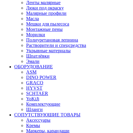
Ленты малярные
Люки под окраску
Малярные профили
Масла
Мешки для пылесоса
Монтажные пены
Морилки
Полиуретановая лепнина
Растворители и спецсредства
Укрывные материалы
Шпатлёвки
Эмали
ОБОРУДОВАНИЕ
ASM
DINO POWER
GRACO
HYVST
SCHTAER
YoKiJi
Комплектующие
Шланги
СОПУТСТВУЮЩИЕ ТОВАРЫ
Аксессуары
Кремы
Маркеры, карандаши