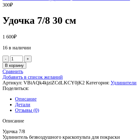
300
₽
Удочка 7/8 30 см
1 600
₽
16 в наличии
Количество
товара
В корзину
Удочка
Сравнить
7/8
Добавить в список желаний
30
Артикул:
VBiAQk4kjziZCdLKCY0jK2
Категория:
Удлинители
см
Поделиться:
Описание
Детали
Отзывы (0)
Описание
Удочка 7/8
Удлинитель безвоздушного краскопульта для покраски