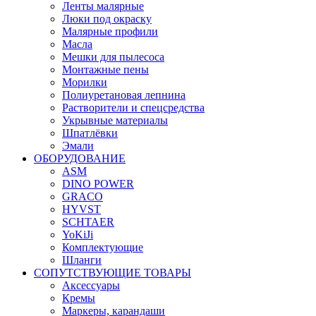
Ленты малярные
Люки под окраску
Малярные профили
Масла
Мешки для пылесоса
Монтажные пены
Морилки
Полиуретановая лепнина
Растворители и спецсредства
Укрывные материалы
Шпатлёвки
Эмали
ОБОРУДОВАНИЕ
ASM
DINO POWER
GRACO
HYVST
SCHTAER
YoKiJi
Комплектующие
Шланги
СОПУТСТВУЮЩИЕ ТОВАРЫ
Аксессуары
Кремы
Маркеры, карандаши