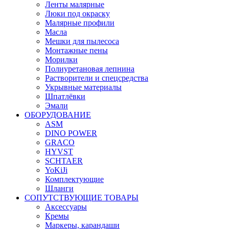
Ленты малярные
Люки под окраску
Малярные профили
Масла
Мешки для пылесоса
Монтажные пены
Морилки
Полиуретановая лепнина
Растворители и спецсредства
Укрывные материалы
Шпатлёвки
Эмали
ОБОРУДОВАНИЕ
ASM
DINO POWER
GRACO
HYVST
SCHTAER
YoKiJi
Комплектующие
Шланги
СОПУТСТВУЮЩИЕ ТОВАРЫ
Аксессуары
Кремы
Маркеры, карандаши