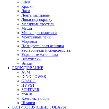
Клей
Краски
Лаки
Ленты малярные
Люки под окраску
Малярные профили
Масла
Мешки для пылесоса
Монтажные пены
Морилки
Полиуретановая лепнина
Растворители и спецсредства
Укрывные материалы
Шпатлёвки
Эмали
ОБОРУДОВАНИЕ
ASM
DINO POWER
GRACO
HYVST
SCHTAER
YoKiJi
Комплектующие
Шланги
СОПУТСТВУЮЩИЕ ТОВАРЫ