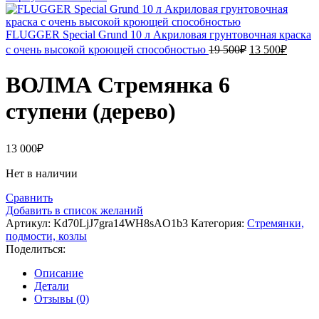
FLUGGER Special Grund 10 л Акриловая грунтовочная краска
Первоначальн
Текущ
с очень высокой кроющей способностью
19 500
₽
13 500
₽
цена
цена:
составляла
13
ВОЛМА Стремянка 6
19
500₽.
500₽.
ступени (дерево)
13 000
₽
Нет в наличии
Сравнить
Добавить в список желаний
Артикул:
Kd70LjJ7gra14WH8sAO1b3
Категория:
Стремянки,
подмости, козлы
Поделиться:
Описание
Детали
Отзывы (0)