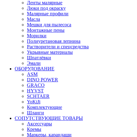
Ленты малярные
Люки под окраску
Малярные профили
Масла
Мешки для пылесоса
Монтажные пены
Морилки
Полиуретановая лепнина
Растворители и спецсредства
Укрывные материалы
Шпатлёвки
Эмали
ОБОРУДОВАНИЕ
ASM
DINO POWER
GRACO
HYVST
SCHTAER
YoKiJi
Комплектующие
Шланги
СОПУТСТВУЮЩИЕ ТОВАРЫ
Аксессуары
Кремы
Маркеры, карандаши